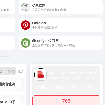
小众软件
像素君直接让你制作属于你自己的像素头像，简单操作，独特风格。
在这里发现更多有趣的应用
Pinterest
全球美图收藏采集站
Shopify 中文官网
全紲岌概球著名的电商类SaaS平台
榜
新站点
新平台
更多
光子导航 - 你的科技信息指南
发现科技世界的无限可能，一站式浏览体验
雷商标查询
765
at123助手