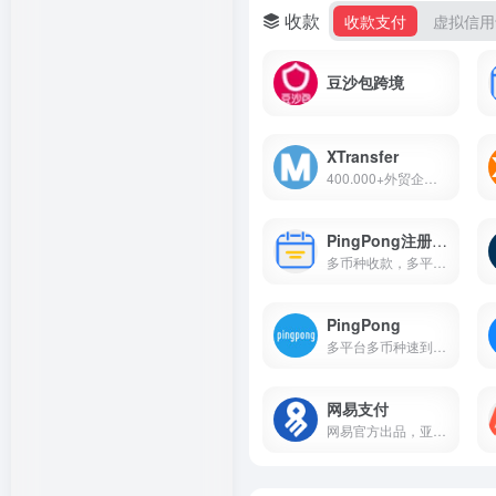
收款
收款支付
虚拟信用
豆沙包跨境
XTransfer
400.000+外贸企业的共同选择
PingPong注册教程
多币种收款，多平台统一管理;...
PingPong
多平台多币种速到账;支持11国...
网易支付
网易官方出品，亚马逊收款首...