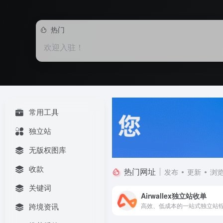
热门
欢迎入驻！
常用工具
独立站
无版权图库
收款
热门网址
发布
更新
浏
关键词
Airwallex独立站收单
跨境资讯
高效、低成本的一站式独立站