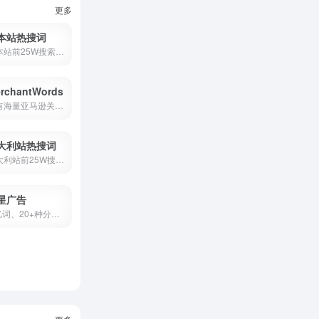
更多
本站热搜词
日本站前25W搜索词，数据来源...
rchantWords
拥有海量亚马逊关键词数据关...
大利站热搜词
意大利站前25W搜索词，数据来...
星广告
1 亿词、20+种分析模型，全自...