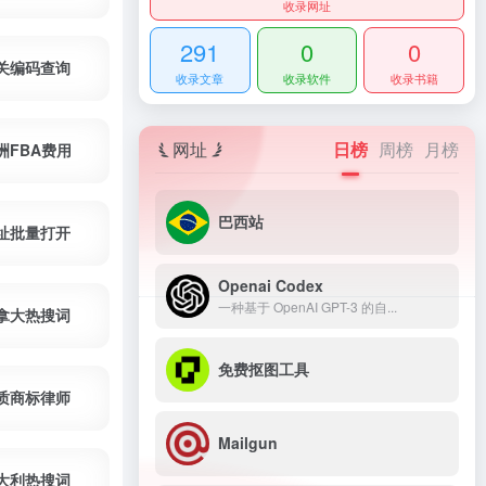
收录网址
291
0
0
关编码查询
收录文章
收录软件
收录书籍
网址
日榜
周榜
月榜
洲FBA费用
巴西站
址批量打开
Openai Codex
一种基于 OpenAI GPT-3 的自...
拿大热搜词
免费抠图工具
质商标律师
Mailgun
大利热搜词