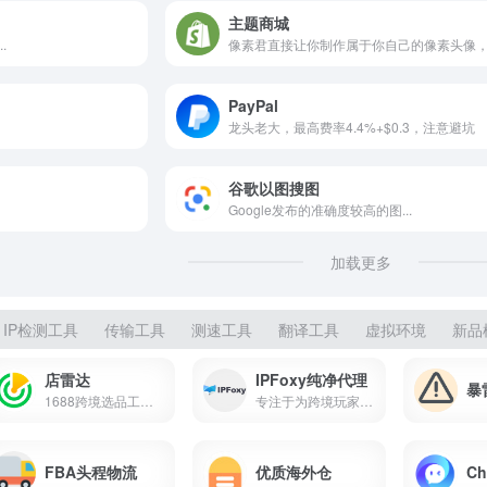
主题商城
.
PayPal
龙头老大，最高费率4.4%+$0.3，注意避坑
谷歌以图搜图
Google发布的准确度较高的图...
加载更多
IP检测工具
传输工具
测速工具
翻译工具
虚拟环境
新品
店雷达
IPFoxy纯净代理
暴
1688跨境选品工具和数据分析运营插件
专注于为跨境玩家提供全球独享纯净IP代理
FBA头程物流
优质海外仓
Ch