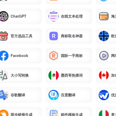
ChatGPT
在线文本处理
海
官方选品工具
商标取名神器
欧
Facebook
国际一手商标
网
大小写转换
墨西哥热搜词
加
谷歌翻译
百度翻译
优
两步链接生成
邮件模板生成
意