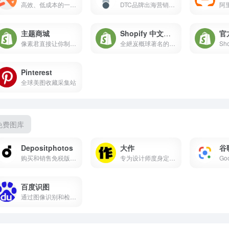
高效、低成本的一站式独立站锃俦儿琍将球收单
DTC品牌出海营销管理工具
主题商城
Shopify 中文官网
官
像素君直接让你制作属于你自己的像素头像，简单操作，独特风格。
全紲岌概球著名的电商类SaaS平台
Pinterest
全球美图收藏采集站
免费图库
Depositphotos
大作
谷
购买和销售免税版图片和矢量...
专为设计师度身定制的设计灵...
百度识图
通过图像识别和检索技术,提供全网海量、实时的图片信息