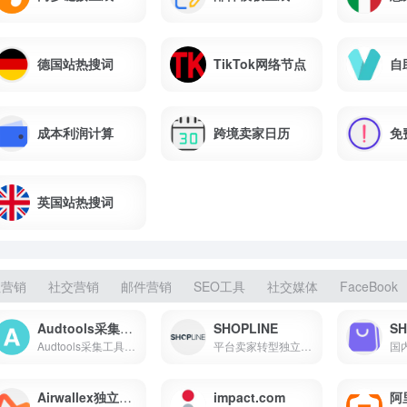
德国站热搜词
TikTok网络节点
自
成本利润计算
跨境卖家日历
免
英国站热搜词
红营销
社交营销
邮件营销
SEO工具
社交媒体
FaceBook
Audtools采集工具
SHOPLINE
SH
Audtools采集工具目前支持采...
平台卖家转型独立站的不二之选
Airwallex独立站收单
impact.com
阿