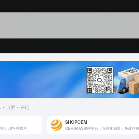
览
点赞
评论
SHOPOEM
锃俦儿琍将球收单
OEMSAAS建站平台，私有化部署，免建站