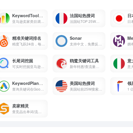
KeywordTooldominator
法国站热搜词
日
亚马逊卖家类目调研/选品/关 ...
法国站TOP 25W搜索词排名
精准关键词排名
Sonar
Me
精度飞跃24倍，每小时更新关...
支持中文，免费反查ASIN关键...
长尾词挖掘
鸥鹭关键词工具
意
可实时挖掘亚马逊搜索框拓展...
新年特惠!查流量词,出单词分...
KeywordPlanner
美国站热搜词
领
查询关键词在Google上的搜索...
美国站前25W搜索词，数据来源...
卖家精灵
查竞品出单词/流量词，关键词...