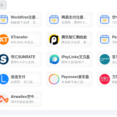
卡
Worldfirst注册教程
网易支付注册教程
蚂蚁旗下品牌，安全合规，费...
全牌照，费率0.3%封顶，花旗...
XTransfer
腾讯智汇鹅收款
400.000+外贸企业的共同选择
腾讯官方自营，新客0费率，汇...
寻汇SUNRATE
iPayLinks艾贝盈
亚
费率0-0.5%,支持多平台本土店...
限时大促!新用户最多可得25万...
连连支付
Payoneer派安盈
全牌照，无汇损，费率0.7%封...
本地账号免汇损，多币种转换...
Airwallex空中云汇
365天收款提现0费率