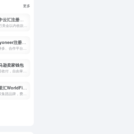
更多
空中云汇注册教程
10万美金以内收款提现0费率限...
Payoneer注册教程
币种多、合作平台多，提现灵...
马逊卖家钱包
灵活收付，自由掌控，0费率以...
万里汇WorldFirst
蚂蚁集团品牌，费率千三封顶...