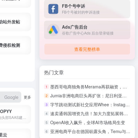
FB个号申诉
FB个号被封的申诉连接
助站外发帖
Ads广告后台
谷歌广告中心Ads 后台登录链接
费侵权检测
查看完整榜单
热门文章
墨西哥电商独角兽Merama再获融资，迈向行业新高度
1
Jumia非洲电商巨头再扩张：尼日利亚与摩洛哥新仓库助力业务腾飞
2
Google
更多
字节跳动测试新社交应用Whee：Instagram的潜在竞争对手
3
OPYY
速卖通韩国增资九倍！加大力度拓展韩国业务
4
国内头部SAAS建站公司，高转化率，高性价比
OpenAI收入飙升，全球AI市场格局生变
5
亚洲电商平台在德国崭露头角，Temu与Shein引领风潮
6
里云