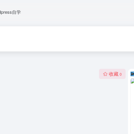
dpress自学
收藏
0