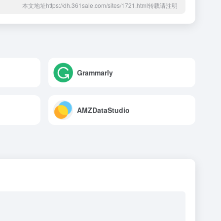
本文地址https://dh.361sale.com/sites/1721.html转载请注明
Grammarly
AMZDataStudio