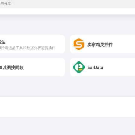
集与分享！
雷达
卖家精灵插件
88跨境选品工具和数据分析运营插件
88以图搜同款
EarData