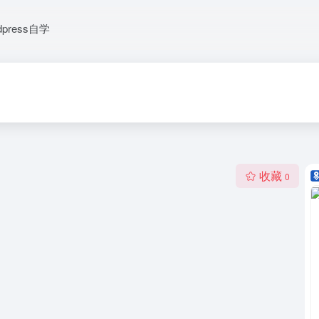
dpress自学
收藏
0