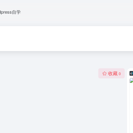
dpress自学
收藏
0