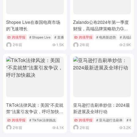
Shopee Live在泰国电商市场
Zalando公布2024年第一季度
的飞速增长
财报，高端品牌策略助力GMV
增长
跨境早报
# Shopee Live
# 直播电商
跨境早报
# 电商新趋势
# 高端品
2年前
1.5K
2年前
2.9K
TikTok法律风波：美国“不卖就
亚马逊打击刷单炒信：2024最
禁”法案引发争议，呼吁加快裁
新进展及全球行动
决
跨境早报
# TikTok法律挑战
跨境早报
# 亚马逊打击刷单
# 电
2年前
4.1K
2年前
3.2K