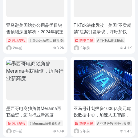
亚马逊美国站办公用品类目销
TikTok法律风波：美国“不卖就
售预测深度解析：2024年展望
禁”法案引发争议，呼吁加快裁
决
跨境早报
# 办公用品类目销售预测
# 返校季与办公电子产品趋势
跨境早报
# TikTok法律挑战
2年前
3.2K
2年前
4.1K
墨西哥电商独角兽Merama再
亚马逊计划投资1000亿美元建
获融资，迈向行业新高度
设数据中心，加速人工智能基
础设施布局
跨境早报
# Merama融资新动向
# 拉美电商市场增长
跨境早报
# 亚马逊数据中心投资
#
2年前
4.4K
2年前
1.4K