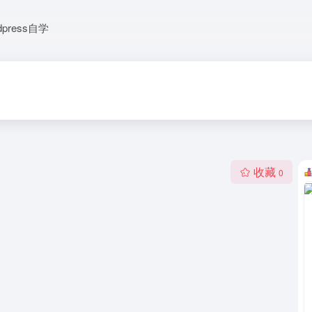
dpress自学
收藏
0