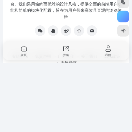
台。我们采用简约而优雅的设计风格，提供全面的前端用户功
能和简单的模块化配置，旨在为用户带来高效且直观的浏览体
验
首页
投稿
我的
友链申请
免责声明
广告合作
关于我们
隐私政策
服务条款
Copyright © 2021-2025 广州光子波动科技技术集团有限公司版权所
有
粤ICP备2023007541号-1
粤公网安备44010602012728号