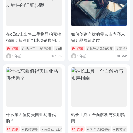
在eBay上出售二手物品的完整
如何创建有效的零点击内容来
指南：从注册到成功销售的详
提升品牌知名度
细步骤
资讯
# eBay二手物品销售
# eBay卖家指南
资讯
# 提升品牌知名度
# 零点击
2年前
1.2K
2年前
652
什么东西值得美国亚马逊代
站长工具：全面解析与实用指
购？
南
资讯
# 代购攻略
# 美国亚马逊代购
资讯
# SEO优化策略
# 网站管理工