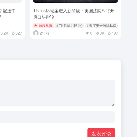
革新配送中
TikTok诉讼案进入新阶段：美国法院即将开
理
启口头辩论
跨境早报
# TikTok法律纠纷
# 数字安全与隐私保护
3.2K
327
2年前
0
3K
487
发表评论