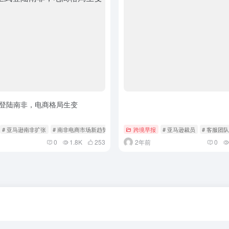
登陆南非，电商格局生变
# 亚马逊南非扩张
# 南非电商市场新趋势
跨境早报
# 亚马逊裁员
# 客服团
0
1.8K
253
2年前
0