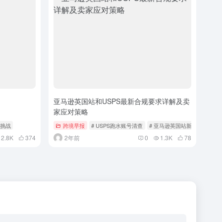
亚马逊英国站和USPS最新合规要求详解及卖
家应对策略
队挑战
跨境早报
# USPS跑水账号清查
# 亚马逊英国站新规
2.8K
374
2年前
0
1.3K
78