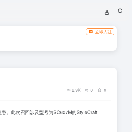
立即入驻
2.9K
0
0
。此次召回涉及型号为SC607M的StyleCraft