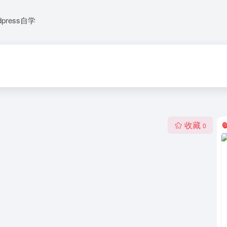
dpress自学
收藏
0