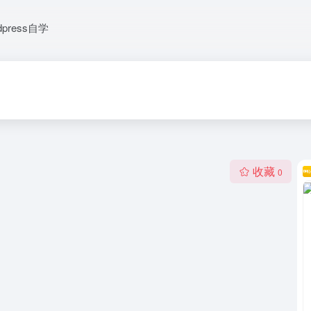
dpress自学
收藏
0