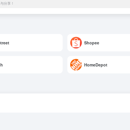
集与分享！
treet
Shopee
sh
HomeDepot