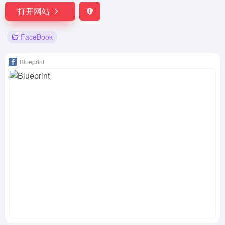
打开网站
FaceBook
Blueprint