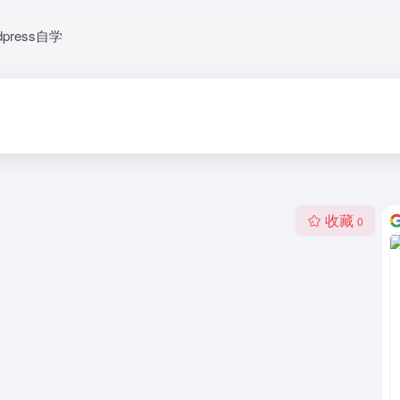
dpress自学
收藏
0