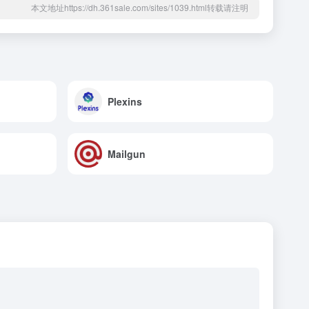
本文地址https://dh.361sale.com/sites/1039.html转载请注明
Plexins
Mailgun