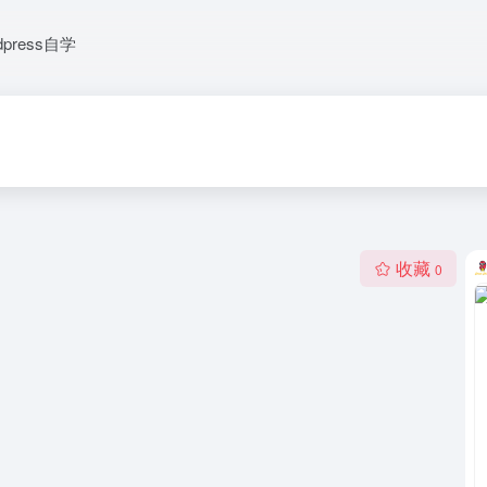
dpress自学
收藏
0