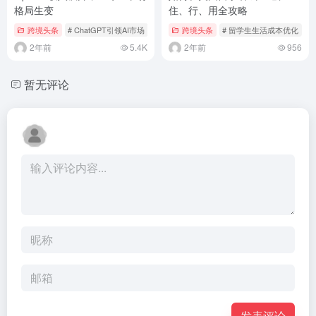
格局生变
住、行、用全攻略
跨境头条
# ChatGPT引领AI市场
# OpenAI收入增长
跨境头条
# 留学生生活成本优化
#
2年前
5.4K
2年前
956
暂无评论
发表评论