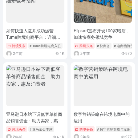
如何快速入驻并成功运营
Flipkart宣布开设100家暗店，
Tume跨境电商平台：详细步
加速快商务领域竞争
骤与指南
跨境头条
# Tume跨境电商入驻
# 跨境电商运营指南
跨境头条
# 快商务
# 电商物流优化
2年前
1K
2年前
970
亚马逊日本站下调低客单价商
数字营销策略在跨境电商中的
品销售佣金：助力卖家，惠及
运用
消费者
跨境头条
# 亚马逊日本站
跨境头条
# 数字营销策略与应用
#
2年前
4.1K
2年前
977