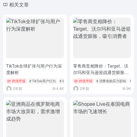
相关文章
TikTok全球扩张与用户行为深
零售商竞相降价：Target、沃
度解析
尔玛和亚马逊迎战通货膨胀，
吸引消费者
跨境早报
# TikTok用户行为
# 社交媒体市场趋势
跨境早报
# 消费者购买力影响
# 
2年前
4.4K
2年前
3K