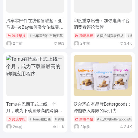
汽车零部件在线销售崛起：亚
印度重拳出击：加强电商平台
马逊与eBay如何蚕食传统零售
消费者评论监管
商市场
跨境早报
# 汽车零部件市场变革
跨境早报
# 保护消费者权益
# 电
2年前
663
2年前
3.4K
Temu在巴西正式上线一个
沃尔玛自有品牌Bettergoods：
月，成为下载量最高的购物应
跨越收入界限的吸引力
用程序
跨境早报
# Temu在巴西
# 跨境电商发展
跨境早报
# 沃尔玛Bettergoods新品
2年前
1.1K
2年前
2.4K