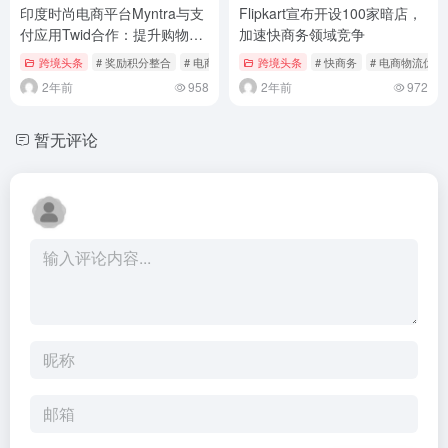
印度时尚电商平台Myntra与支
Flipkart宣布开设100家暗店，
付应用Twid合作：提升购物体
加速快商务领域竞争
验，整合奖励积分
跨境头条
# 奖励积分整合
# 电商平台合作
跨境头条
# 快商务
# 电商物流优化
2年前
958
2年前
972
暂无评论