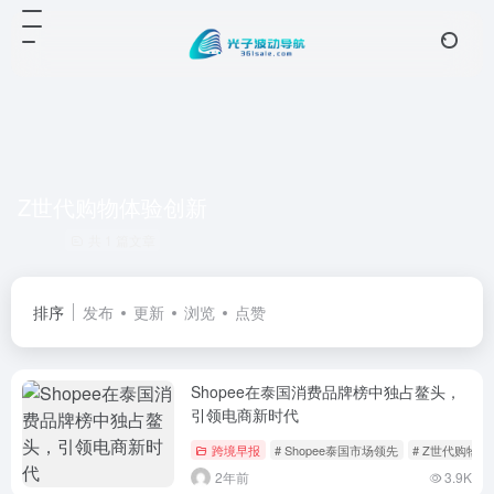
Z世代购物体验创新
共 1 篇文章
排序
发布
更新
浏览
点赞
Shopee在泰国消费品牌榜中独占鳌头，
引领电商新时代
跨境早报
# Shopee泰国市场领先
# Z世代购物
2年前
3.9K