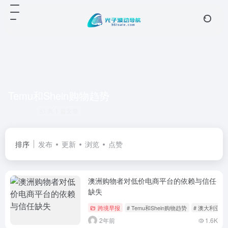
Temu和Shein购物趋势
共 1 篇文章
排序
发布
更新
浏览
点赞
澳洲购物者对低价电商平台的依赖与信任
缺失
跨境早报
# Temu和Shein购物趋势
# 澳大利亚
2年前
1.6K