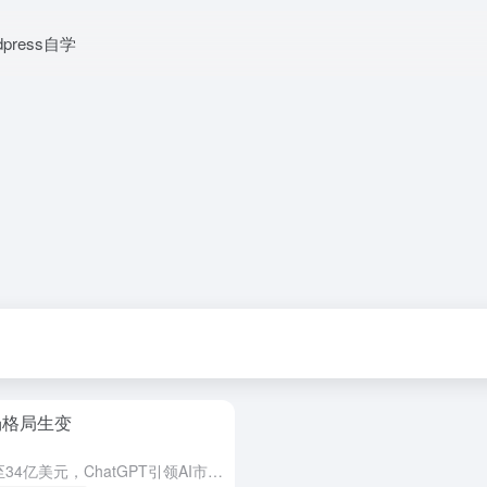
dpress自学
市场格局生变
OpenAI收入在过去六个月中增长至34亿美元，ChatGPT引领AI市场新潮流。然而，随着公司追求利润，安全与发展问题引发关注。OpenAI与竞争对手在B-Corp认证上展开竞争，确保AI技术的可持...