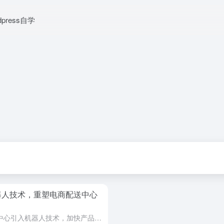
dpress自学
引入机器人技术，重塑电商配送中心
Mercado Libre在巴西第二大配送中心引入机器人技术，加快产品拣选效率。同时，计划扩大招聘规模，以支持业务的持续增长。了解Mercado Libre在电商配送领域的最新创新。