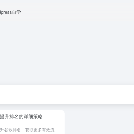
dpress自学
：提升排名的详细策略
通过八大方法优化独立站SEO，提升谷歌排名，获取更多有效流量。本文详细介绍了Shopify和WordPress的SEO优化技巧，帮助跨境电商卖家成功引流和提升品牌价值。