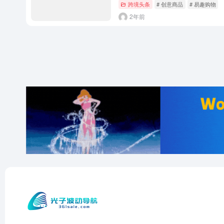
跨境头条
# 创意商品
# 易趣购物
2年前