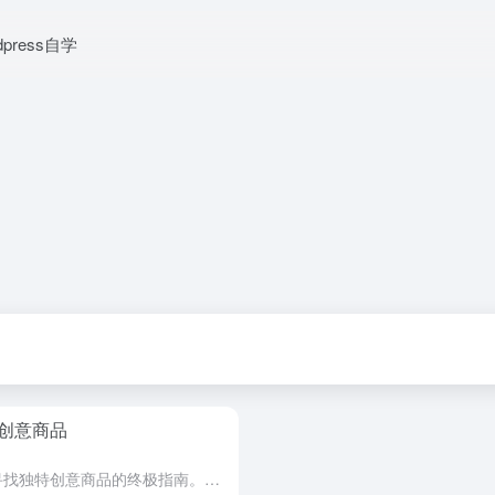
dpress自学
创意商品
了解如何在易趣购物（eBay）上寻找独特创意商品的终极指南。通过关键词搜索、浏览特色分类、关注卖家评价、使用筛选功能等方法，找到与众不同的手工制作、限量版和定制商品，提升购物体验。